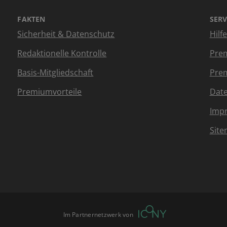
FAKTEN
SERV
Sicherheit & Datenschutz
Hilf
Redaktionelle Kontrolle
Prem
Basis-Mitgliedschaft
Prem
Premiumvorteile
Dat
Imp
Sit
Im Partnernetzwerk von