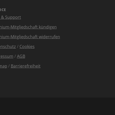
ICE
e & Support
ium-Mitgliedschaft kündigen
ium-Mitgliedschaft widerrufen
enschutz
/
Cookies
ressum
/
AGB
emap
/
Barrierefreiheit