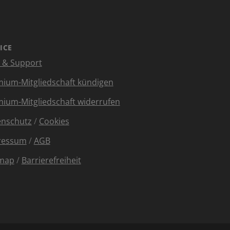
ICE
e & Support
ium-Mitgliedschaft kündigen
ium-Mitgliedschaft widerrufen
enschutz
/
Cookies
ressum
/
AGB
emap
/
Barrierefreiheit