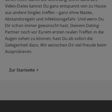
Video-Dates kannst Du ganz entspannt von zu Hause
aus andere Singles treffen – ganz ohne Maske,
Abstandsregeln und Infektionsgefahr. Und wenn Du
Dir schon immer gewünscht hast, Deinem Dating-
Partner noch vor Eurem ersten realen Treffen in die
Augen sehen zu können, hast Du ab sofort die
Gelegenheit dazu. Wir wünschen Dir viel Freude beim
Ausprobieren.
Zur Startseite