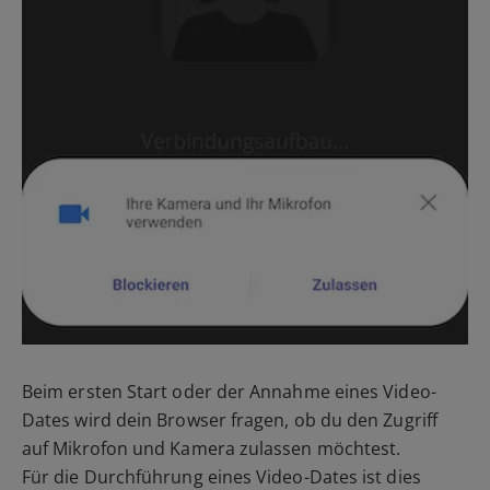
Beim ersten Start oder der Annahme eines Video-
Dates wird dein Browser fragen, ob du den Zugriff
auf Mikrofon und Kamera zulassen möchtest.
Für die Durchführung eines Video-Dates ist dies