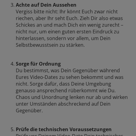
Achte auf Dein Aussehen
Vergiss bitte nicht: Ihr könnt Euch zwar nicht
riechen, aber Ihr seht Euch. Zieh Dir also etwas
Schickes an und mach Dich ein wenig zurecht –
nicht nur, um einen guten ersten Eindruck zu
hinterlassen, sondern vor allem, um Dein
Selbstbewusstsein zu stärken.
Sorge für Ordnung
Du bestimmst, was Dein Gegenüber während
Eures Video-Dates zu sehen bekommt und was
nicht. Sorge dafür, dass Deine Umgebung
genauso ansprechend rüberkommt wie Du.
Chaos und Unordnung lenken nur ab und wirken
unter Umständen abschreckend auf Dein
Gegenüber.
Prüfe die technischen Voraussetzungen
Prüfe vor Deinem Video-Date Dein technisches