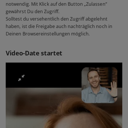
notwendig. Mit Klick auf den Button „Zulassen“
gewährst Du den Zugriff.
Solltest du versehentlich den Zugriff abgelehnt
haben, ist die Freigabe auch nachträglich noch in
Deinen Browsereinstellungen möglich.
Video-Date startet