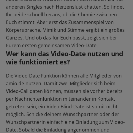
anderen Singles nach Herzenslust chatten. So findet
Ihr beide schnell heraus, ob die Chemie zwischen
Euch stimmt. Aber erst das Zusammenspiel von
Körpersprache, Mimik und Stimme ergibt ein großes
Ganzes. Und ob das für Euch passt, zeigt sich bei
Eurem ersten gemeinsamen Video-Date.
Wer kann das Video-Date nutzen und
wie funktioniert es?
Die Video-Date Funktion können alle Mitglieder von
amio.de nutzen. Damit zwei Mitglieder sich beim
Video-Call daten können, müssen sie vorher bereits
per Nachrichtenfunktion miteinander in Kontakt
getreten sein, ein Video Blind-Date ist somit nicht
möglich. Schicke deinem Wunschpartner oder der
Wunschpartnerin einfach eine Einladung zum Video-
Date. Sobald die Einladung angenommen und